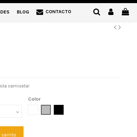
CONTACTO
ADES
BLOG
esta camiseta!
Color
Blanco
Gris Vigoré
Negro
 carrito