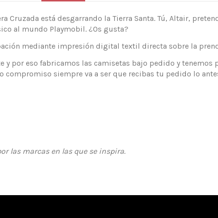
ra Cruzada está desgarrando la Tierra Santa. Tú, Altair, preten
ásico al mundo Playmobil. ¿Os gusta?
ón mediante impresión digital textil directa sobre la prend
 y por eso fabricamos las camisetas bajo pedido y tenemos po
 compromiso siempre va a ser que recibas tu pedido lo antes
or las marcas en las que se inspira.