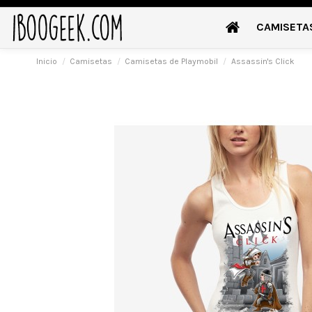
CAMISETA
Inicio
Camisetas
Camisetas de Playmobil
Assassin's Click