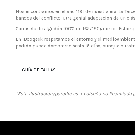
Nos encontramos en el año 1191 de nuestra era. La Terce
bandos del conflicto. Otra genial adaptación de un cl
Camiseta de algodón 100% de 165/180gramos. Estampaci
En iBoogeek respetamos el entorno y el medioambiente
pedido puede demorarse hasta 15 días, aunque nuestro
GUÍA DE TALLAS
*Esta ilustración/parodia es un diseño no licenciado p